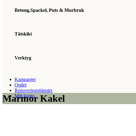
Betong,Spackel, Puts & Murbruk
Tätskikt
Verktyg
Kampanjer
Outlet
Renoveringstjänster
Marmor Kakel
Mitt konto