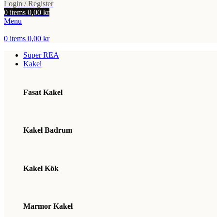
Login / Register
0
items
0,00
kr
Menu
0
items
0,00
kr
Super REA
Kakel
Fasat Kakel
Kakel Badrum
Kakel Kök
Marmor Kakel