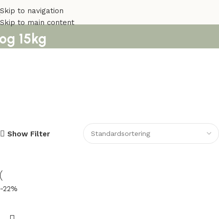
Skip to navigation
Skip to main content
og 15kg
Show Filter
-22%