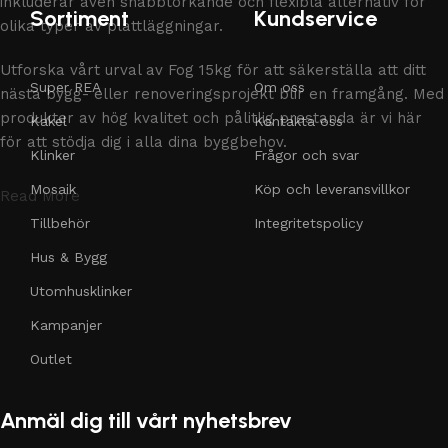
inkluderar även snabbtorkande och flexibla alternativ för
Sortiment
Kundservice
olika typer av plattläggningar.
Utforska vårt urval av Fog 15kg för att säkerställa att ditt
Super REA
Om oss
nästa bygg- eller renoveringsprojekt blir en framgång. Med
produkter av hög kvalitet och pålitlig prestanda är vi här
Kakel
Kontakta oss
för att stödja dig i alla dina byggbehov.
Klinker
Frågor och svar
Mosaik
Köp och leveransvillkor
Read More
Tillbehör
Integritetspolicy
Hus & Bygg
Utomhusklinker
Kampanjer
Outlet
Anmäl dig till vårt nyhetsbrev