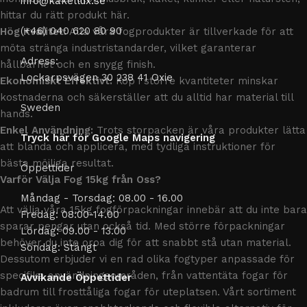
info@kakellux.se
hittar du rätt produkt här.
(+46) 040 620 80 90
Hög Kvalitet:
Alla våra fogprodukter är tillverkade för att
möta stränga industristandarder, vilket garanterar
Adress:
hållbarhet och en snygg finish.
Lockarpsvägen 30 238 41 Oxie
Ekonomiskt Effektivt:
Köp i större kvantiteter minskar
kostnaderna och säkerställer att du alltid har material till
Sweden
hands.
Enkel Användning:
Trots storpacken är våra produkter lätta
Tryck här för Google Maps navigering
att blanda och applicera, med tydliga instruktioner för
bästa möjliga resultat.
Öppettider
Varför Välja Fog 15kg från Oss?
Måndag - Torsdag: 08.00 - 16.00
Att välja våra 15kg fogförpackningar innebär att du inte bara
Fredag: 08:00-14.00
sparar pengar utan också tid. Med större förpackningar
Lördag: 09.00 - 13.00
behöver du inte oroa dig för att snabbt stå utan material.
Söndag: Stängt
Dessutom erbjuder vi en rad olika fogtyper anpassade för
specifika användningsområden, från vattentäta fogar för
Avvikande Öppettider
badrum till frosttåliga fogar för uteplatsen. Vårt sortiment