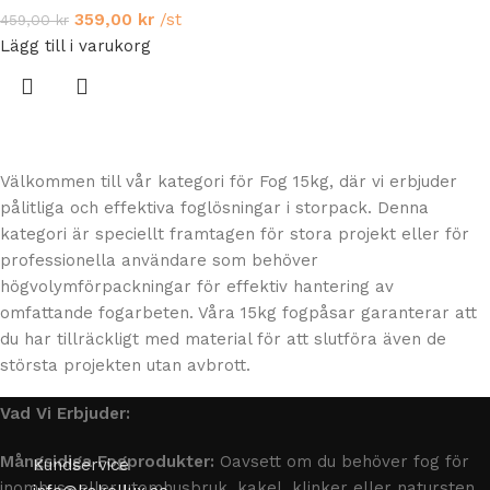
359,00
kr
/st
459,00
kr
Lägg till i varukorg
Välkommen till vår kategori för Fog 15kg, där vi erbjuder
pålitliga och effektiva foglösningar i storpack. Denna
kategori är speciellt framtagen för stora projekt eller för
professionella användare som behöver
högvolymförpackningar för effektiv hantering av
omfattande fogarbeten. Våra 15kg fogpåsar garanterar att
du har tillräckligt med material för att slutföra även de
största projekten utan avbrott.
Vad Vi Erbjuder:
Mångsidiga Fogprodukter:
Oavsett om du behöver fog för
Kundservice
inomhus- eller utomhusbruk, kakel, klinker eller natursten,