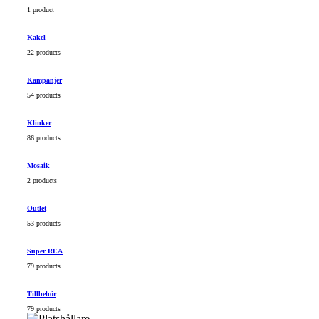
1 product
Kakel
22 products
Kampanjer
54 products
Klinker
86 products
Mosaik
2 products
Outlet
53 products
Super REA
79 products
Tillbehör
79 products