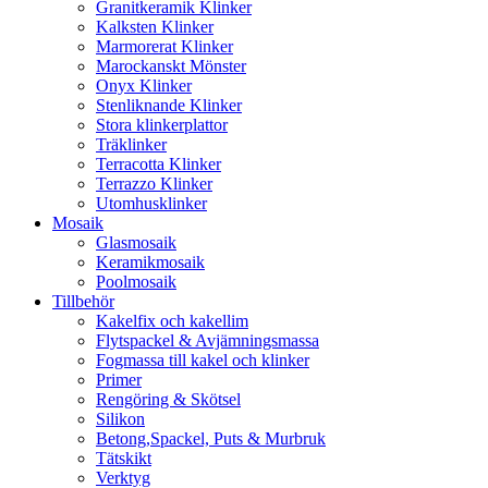
Granitkeramik Klinker
Kalksten Klinker
Marmorerat Klinker
Marockanskt Mönster
Onyx Klinker
Stenliknande Klinker
Stora klinkerplattor
Träklinker
Terracotta Klinker
Terrazzo Klinker
Utomhusklinker
Mosaik
Glasmosaik
Keramikmosaik
Poolmosaik
Tillbehör
Kakelfix och kakellim
Flytspackel & Avjämningsmassa
Fogmassa till kakel och klinker
Primer
Rengöring & Skötsel
Silikon
Betong,Spackel, Puts & Murbruk
Tätskikt
Verktyg