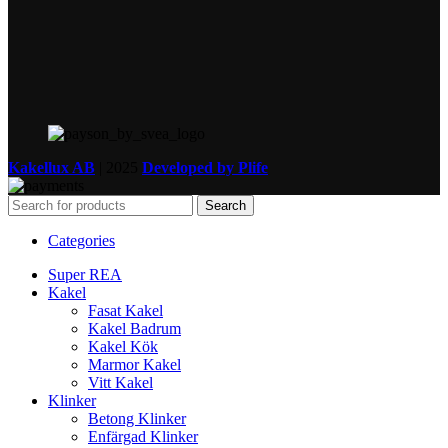
Kakellux AB
|
2025
Developed by Plife
Search
Categories
Super REA
Kakel
Fasat Kakel
Kakel Badrum
Kakel Kök
Marmor Kakel
Vitt Kakel
Klinker
Betong Klinker
Enfärgad Klinker