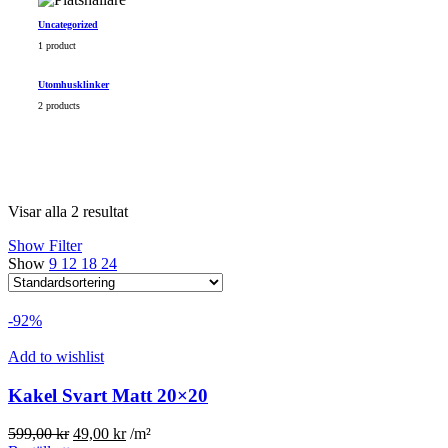
Uncategorized
1 product
Utomhusklinker
2 products
Visar alla 2 resultat
Show Filter
Show
9
12
18
24
-92%
Add to wishlist
Kakel Svart Matt 20×20
Det
Det
599,00
kr
49,00
kr
/m²