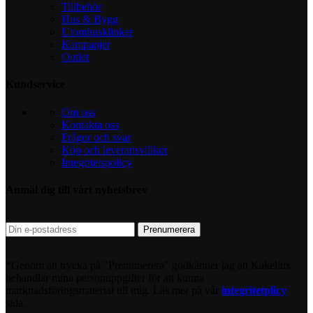
Tillbehör
Hus & Bygg
Utomhusklinker
Kampanjer
Outlet
Kundservice
Om oss
Kontakta oss
Frågor och svar
Köp och leveransvillkor
Integritetspolicy
Anmäl dig till vårt nyhetsbrev
*Genom att trycka på "Prenumerera" godkänner jag att Kakellux
behandlar mina personuppgifter för att kunna
marknadsföringsmaterial till mig. Läs mer på vår
integritetplicy
sida.