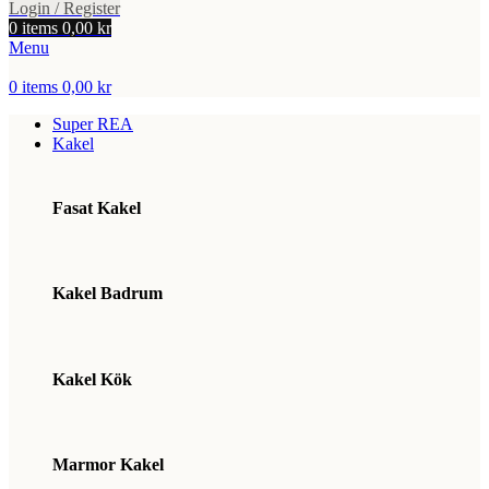
Login / Register
0
items
0,00
kr
Menu
0
items
0,00
kr
Super REA
Kakel
Fasat Kakel
Kakel Badrum
Kakel Kök
Marmor Kakel