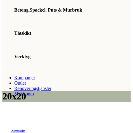
Betong,Spackel, Puts & Murbruk
Tätskikt
Verktyg
Kampanjer
Outlet
Renoveringstjänster
20x20
Mitt konto
Accessories