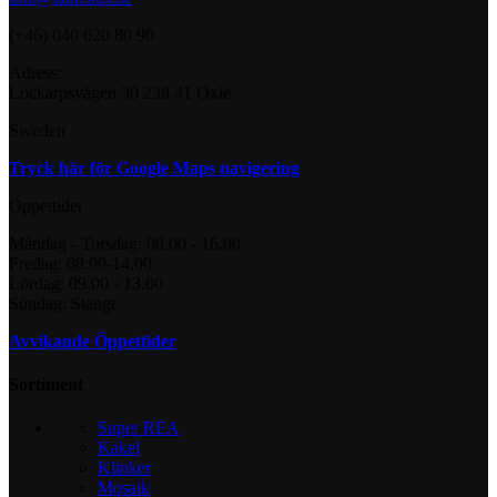
(+46) 040 620 80 90
Adress:
Lockarpsvägen 30 238 41 Oxie
Sweden
Tryck här för Google Maps navigering
Öppettider
Måndag - Torsdag: 08.00 - 16.00
Fredag: 08:00-14.00
Lördag: 09.00 - 13.00
Söndag: Stängt
Avvikande Öppettider
Sortiment
Super REA
Kakel
Klinker
Mosaik