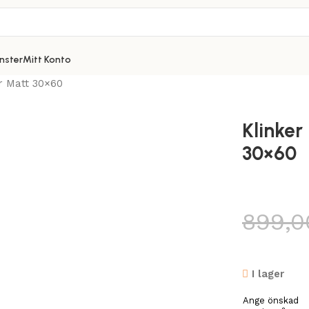
nster
Mitt Konto
er Matt 30×60
Klinker
30×60
899,
I lager
Ange önskad