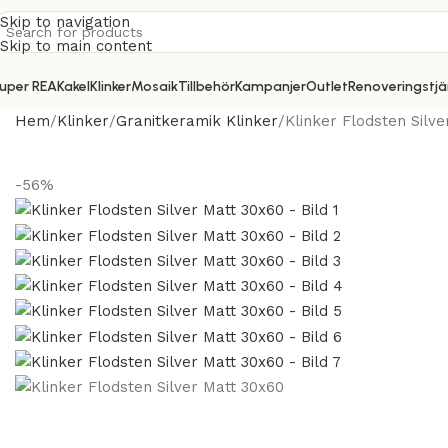
Skip to navigation
Skip to main content
uper REA
Kakel
Klinker
Mosaik
Tillbehör
Kampanjer
Outlet
Renoveringstjä
Hem
Klinker
Granitkeramik Klinker
Klinker Flodsten Silv
-56%