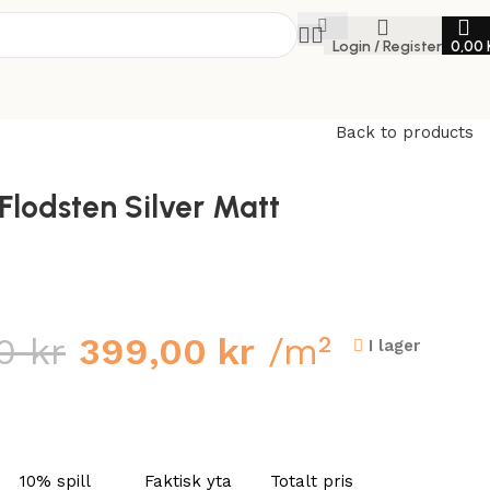
Login / Register
0,00
Back to products
 Flodsten Silver Matt
00
kr
399,00
kr
/m²
I lager
10% spill
Faktisk yta
Totalt pris