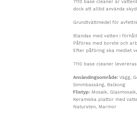
7110 base cleaner är vatten
dock att alltid använda sky
Grundtvättmedel för avfettni
Blandas med vatten i förhålla
Påföres med borste och arbe
Efter påföring ska medlet v
7110 base cleaner levereras i
Användingsområde:
Vägg, G
Simmbassäng, Balkong
Flistyp:
Mosaik, Glasmosaik,
Keramiska plattor med vatt
Natursten, Marmor