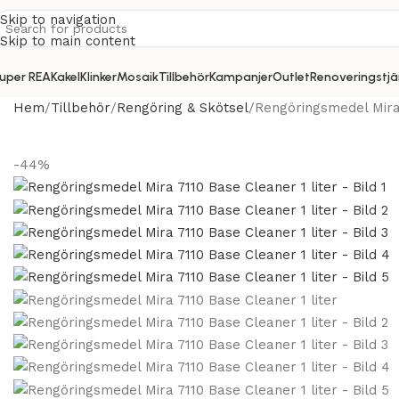
Skip to navigation
Skip to main content
uper REA
Kakel
Klinker
Mosaik
Tillbehör
Kampanjer
Outlet
Renoveringstjä
Hem
Tillbehör
Rengöring & Skötsel
Rengöringsmedel Mira 
-44%