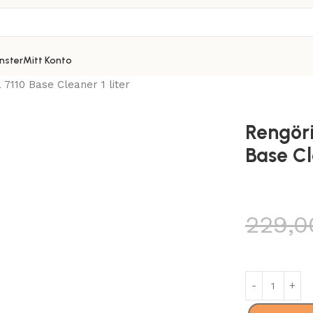
nster
Mitt Konto
7110 Base Cleaner 1 liter
Rengör
Base Cl
229,