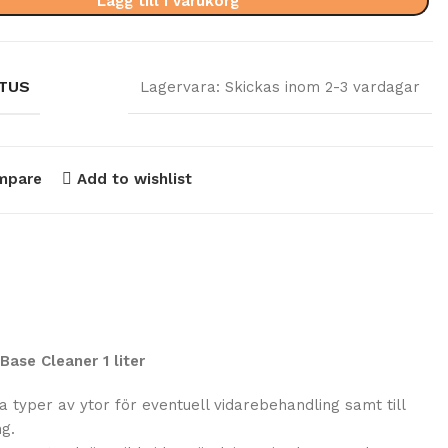
Lägg till i varukorg
TUS
Lagervara: Skickas inom 2-3 vardagar
mpare
Add to wishlist
ase Cleaner 1 liter
la typer av ytor för eventuell vidarebehandling samt till
ng.