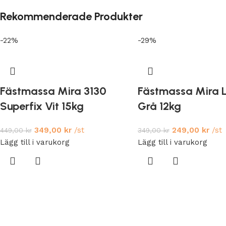
Rekommenderade Produkter
-22%
-29%
Fästmassa Mira 3130
Fästmassa Mira L
Superfix Vit 15kg
Grå 12kg
349,00
kr
/st
249,00
kr
/st
449,00
kr
349,00
kr
Lägg till i varukorg
Lägg till i varukorg