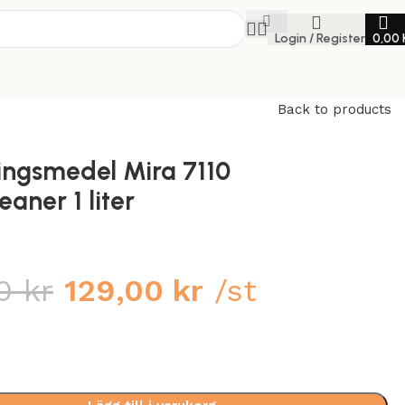
Login / Register
0,00
Back to products
ingsmedel Mira 7110
eaner 1 liter
00
kr
129,00
kr
/st