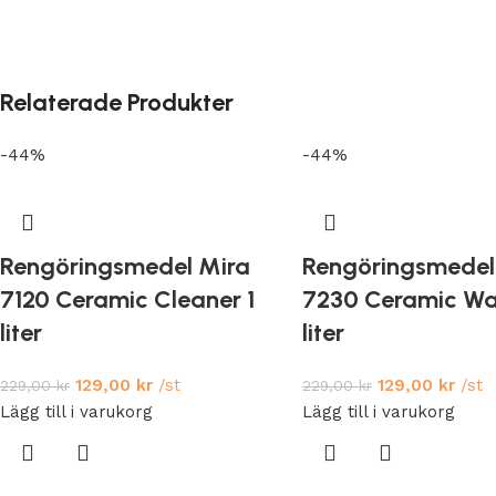
Relaterade Produkter
-44%
-44%
Rengöringsmedel Mira
Rengöringsmedel
7120 Ceramic Cleaner 1
7230 Ceramic Wa
liter
liter
129,00
kr
/st
129,00
kr
/st
229,00
kr
229,00
kr
Lägg till i varukorg
Lägg till i varukorg