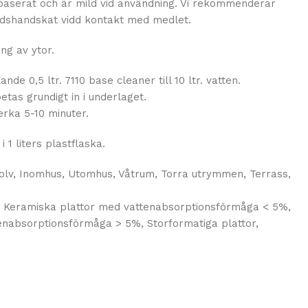
baserat och är mild vid användning. Vi rekommenderar
ddshandskat vidd kontakt med medlet.
ng av ytor.
nde 0,5 ltr. 7110 base cleaner till 10 ltr. vatten.
tas grundigt in i underlaget.
erka 5-10 minuter.
 1 liters plastflaska.
olv, Inomhus, Utomhus, Våtrum, Torra utrymmen, Terrass,
 Keramiska plattor med vattenabsorptionsförmåga < 5%,
enabsorptionsförmåga > 5%, Storformatiga plattor,