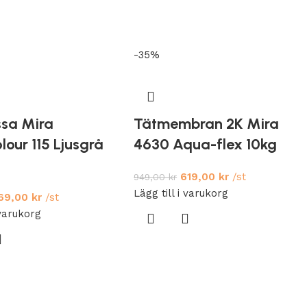
-35%
sa Mira
Tätmembran 2K Mira
lour 115 Ljusgrå
4630 Aqua-flex 10kg
619,00
kr
/st
949,00
kr
Lägg till i varukorg
69,00
kr
/st
 varukorg