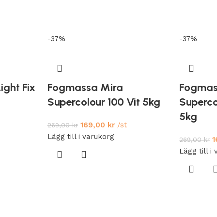
-37%
-37%
ight Fix
Fogmassa Mira
Fogmas
Supercolour 100 Vit 5kg
Superco
5kg
169,00
kr
/st
269,00
kr
Lägg till i varukorg
1
269,00
kr
Lägg till i