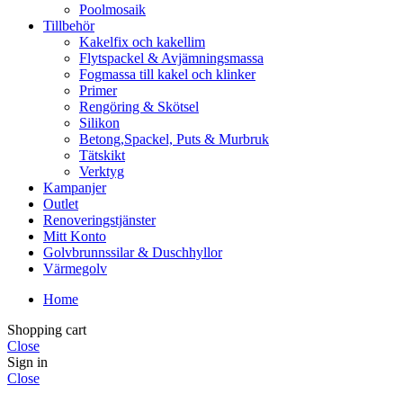
Poolmosaik
Tillbehör
Kakelfix och kakellim
Flytspackel & Avjämningsmassa
Fogmassa till kakel och klinker
Primer
Rengöring & Skötsel
Silikon
Betong,Spackel, Puts & Murbruk
Tätskikt
Verktyg
Kampanjer
Outlet
Renoveringstjänster
Mitt Konto
Golvbrunnssilar & Duschhyllor
Värmegolv
Home
Shopping cart
Close
Sign in
Close