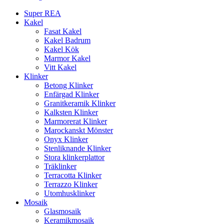
Super REA
Kakel
Fasat Kakel
Kakel Badrum
Kakel Kök
Marmor Kakel
Vitt Kakel
Klinker
Betong Klinker
Enfärgad Klinker
Granitkeramik Klinker
Kalksten Klinker
Marmorerat Klinker
Marockanskt Mönster
Onyx Klinker
Stenliknande Klinker
Stora klinkerplattor
Träklinker
Terracotta Klinker
Terrazzo Klinker
Utomhusklinker
Mosaik
Glasmosaik
Keramikmosaik