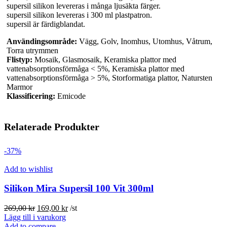
supersil silikon levereras i många ljusäkta färger.
supersil silikon levereras i 300 ml plastpatron.
supersil är färdigblandat.
Användingsområde:
Vägg, Golv, Inomhus, Utomhus, Våtrum,
Torra utrymmen
Flistyp:
Mosaik, Glasmosaik, Keramiska plattor med
vattenabsorptionsförmåga < 5%, Keramiska plattor med
vattenabsorptionsförmåga > 5%, Storformatiga plattor, Natursten
Marmor
Klassificering:
Emicode
Relaterade Produkter
-37%
Add to wishlist
Silikon Mira Supersil 100 Vit 300ml
Det
Det
269,00
kr
169,00
kr
/st
ursprungliga
nuvarande
Lägg till i varukorg
priset
priset
Add to compare