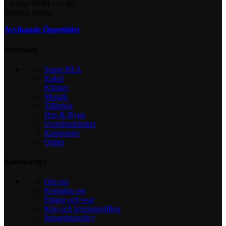
Lördag: 09.00 - 13.00
Söndag: Stängt
Avvikande Öppettider
Sortiment
Super REA
Kakel
Klinker
Mosaik
Tillbehör
Hus & Bygg
Utomhusklinker
Kampanjer
Outlet
Kundservice
Om oss
Kontakta oss
Frågor och svar
Köp och leveransvillkor
Integritetspolicy