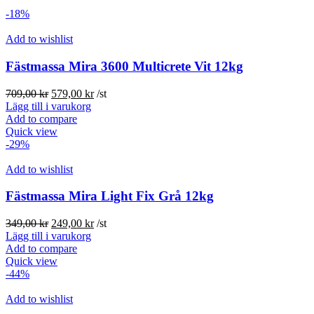
-18%
Add to wishlist
Fästmassa Mira 3600 Multicrete Vit 12kg
Det
Det
709,00
kr
579,00
kr
/st
ursprungliga
nuvarande
Lägg till i varukorg
priset
priset
Add to compare
var:
är:
Quick view
709,00 kr.
579,00 kr.
-29%
Add to wishlist
Fästmassa Mira Light Fix Grå 12kg
Det
Det
349,00
kr
249,00
kr
/st
ursprungliga
nuvarande
Lägg till i varukorg
priset
priset
Add to compare
var:
är:
Quick view
349,00 kr.
249,00 kr.
-44%
Add to wishlist