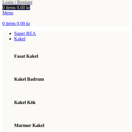
Login / Register
0
items
0,00
kr
Menu
0
items
0,00
kr
Super REA
Kakel
Fasat Kakel
Kakel Badrum
Kakel Kök
Marmor Kakel