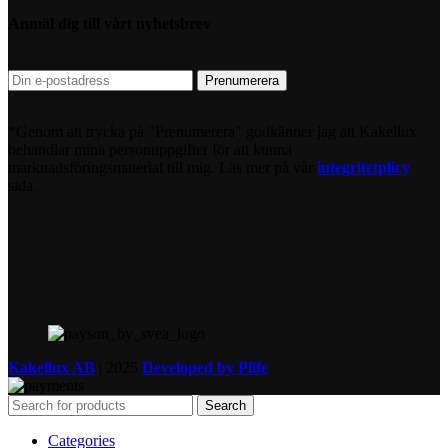
Anmäl dig till vårt nyhetsbrev
*Genom att trycka på "Prenumerera" godkänner jag att Kakellux
behandlar mina personuppgifter för att kunna
marknadsföringsmaterial till mig. Läs mer på vår
integritetplicy
sida.
Kakellux AB
|
2025
Developed by Plife
Search
Categories