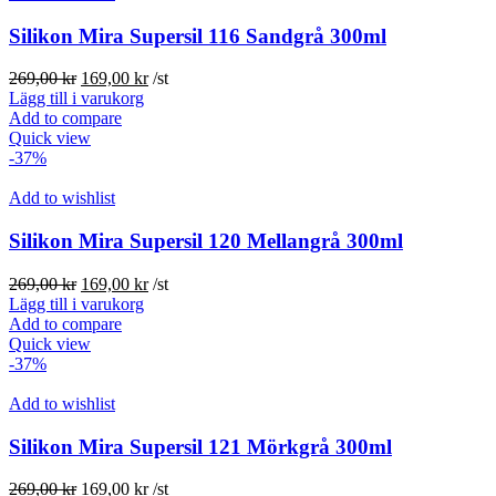
Silikon Mira Supersil 116 Sandgrå 300ml
Det
Det
269,00
kr
169,00
kr
/st
ursprungliga
nuvarande
Lägg till i varukorg
priset
priset
Add to compare
var:
är:
Quick view
269,00 kr.
169,00 kr.
-37%
Add to wishlist
Silikon Mira Supersil 120 Mellangrå 300ml
Det
Det
269,00
kr
169,00
kr
/st
ursprungliga
nuvarande
Lägg till i varukorg
priset
priset
Add to compare
var:
är:
Quick view
269,00 kr.
169,00 kr.
-37%
Add to wishlist
Silikon Mira Supersil 121 Mörkgrå 300ml
Det
Det
269,00
kr
169,00
kr
/st