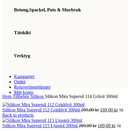
Betong,Spackel, Puts & Murbruk
Tätskikt
Verktyg
Kampanjer
Outlet
Renoveringstjänster
Mitt konto
Hem
Tillbehör
Silikon
Silikon Mira Supersil 114 Gråvit 300ml
Det
Det
Silikon Mira Supersil 112 Gräddvit 300ml
269,00
kr
169,00
kr
/st
ursprungliga
nuvara
Back to products
priset
priset
Det
var:
Det
är:
Silikon Mira Supersil 115 Ljusgrå 300ml
269,00
kr
169,00
kr
/st
ursprungliga
269,00 kr.
nuvaran
169,00 