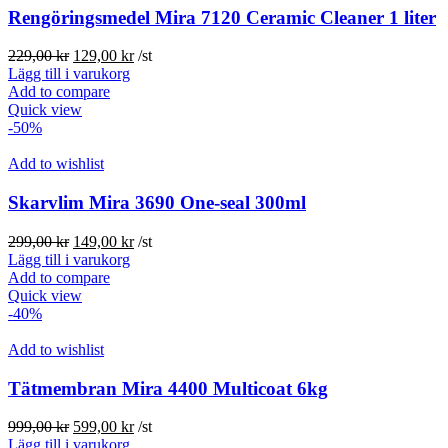
Rengöringsmedel Mira 7120 Ceramic Cleaner 1 liter
Det
Det
229,00
kr
129,00
kr
/st
ursprungliga
nuvarande
Lägg till i varukorg
priset
priset
Add to compare
var:
är:
Quick view
229,00 kr.
129,00 kr.
-50%
Add to wishlist
Skarvlim Mira 3690 One-seal 300ml
Det
Det
299,00
kr
149,00
kr
/st
ursprungliga
nuvarande
Lägg till i varukorg
priset
priset
Add to compare
var:
är:
Quick view
299,00 kr.
149,00 kr.
-40%
Add to wishlist
Tätmembran Mira 4400 Multicoat 6kg
Det
Det
999,00
kr
599,00
kr
/st
ursprungliga
nuvarande
Lägg till i varukorg