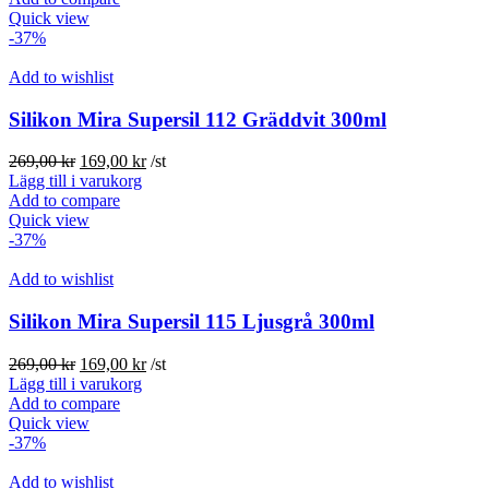
var:
är:
Quick view
269,00 kr.
169,00 kr.
-37%
Add to wishlist
Silikon Mira Supersil 112 Gräddvit 300ml
Det
Det
269,00
kr
169,00
kr
/st
ursprungliga
nuvarande
Lägg till i varukorg
priset
priset
Add to compare
var:
är:
Quick view
269,00 kr.
169,00 kr.
-37%
Add to wishlist
Silikon Mira Supersil 115 Ljusgrå 300ml
Det
Det
269,00
kr
169,00
kr
/st
ursprungliga
nuvarande
Lägg till i varukorg
priset
priset
Add to compare
var:
är:
Quick view
269,00 kr.
169,00 kr.
-37%
Add to wishlist