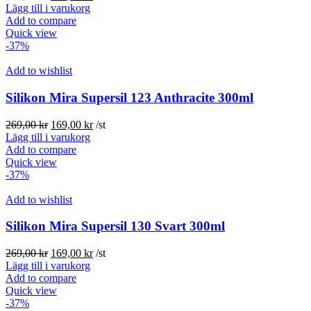
ursprungliga
nuvarande
Lägg till i varukorg
priset
priset
Add to compare
var:
är:
Quick view
269,00 kr.
169,00 kr.
-37%
Add to wishlist
Silikon Mira Supersil 123 Anthracite 300ml
Det
Det
269,00
kr
169,00
kr
/st
ursprungliga
nuvarande
Lägg till i varukorg
priset
priset
Add to compare
var:
är:
Quick view
269,00 kr.
169,00 kr.
-37%
Add to wishlist
Silikon Mira Supersil 130 Svart 300ml
Det
Det
269,00
kr
169,00
kr
/st
ursprungliga
nuvarande
Lägg till i varukorg
priset
priset
Add to compare
var:
är:
Quick view
269,00 kr.
169,00 kr.
-37%