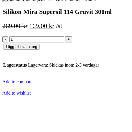
Silikon Mira Supersil 114 Gråvit 300ml
Det
Det
269,00
kr
169,00
kr
/st
ursprungliga
nuvarande
Silikon
priset
priset
Mira
Lägg till i varukorg
var:
är:
Supersil
114
269,00 kr.
169,00 kr.
Gråvit
Lagerstatus
300ml
Lagervara: Skickas inom 2-3 vardagar
mängd
Add to compare
Add to wishlist