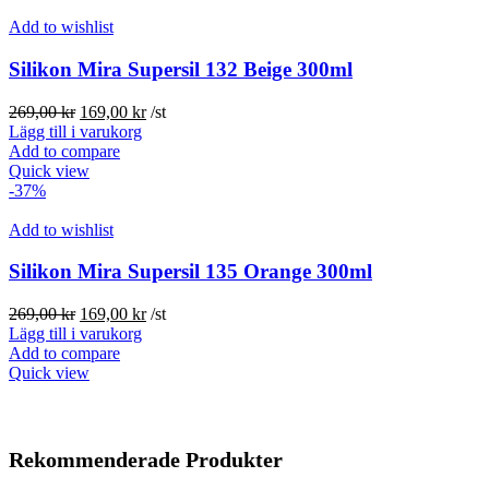
Add to wishlist
Silikon Mira Supersil 132 Beige 300ml
Det
Det
269,00
kr
169,00
kr
/st
ursprungliga
nuvarande
Lägg till i varukorg
priset
priset
Add to compare
var:
är:
Quick view
269,00 kr.
169,00 kr.
-37%
Add to wishlist
Silikon Mira Supersil 135 Orange 300ml
Det
Det
269,00
kr
169,00
kr
/st
ursprungliga
nuvarande
Lägg till i varukorg
priset
priset
Add to compare
var:
är:
Quick view
269,00 kr.
169,00 kr.
Rekommenderade Produkter