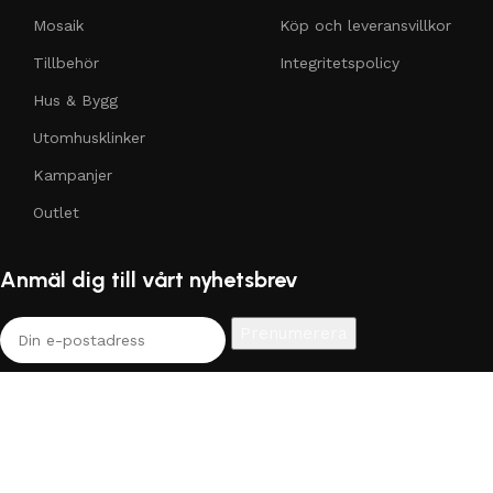
Mosaik
Köp och leveransvillkor
Tillbehör
Integritetspolicy
Hus & Bygg
Utomhusklinker
Kampanjer
Outlet
Anmäl dig till vårt nyhetsbrev
*Genom att trycka på "Prenumerera" godkänner jag att
Kakellux behandlar mina personuppgifter för att kunna
marknadsföringsmaterial till mig. Läs mer på vår