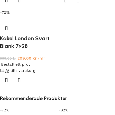
-70%
Kakel London Svart
Blank 7×28
299,00
kr
/m²
999,00
kr
Beställ ett prov
Lägg till i varukorg
Rekommenderade Produkter
-72%
-92%