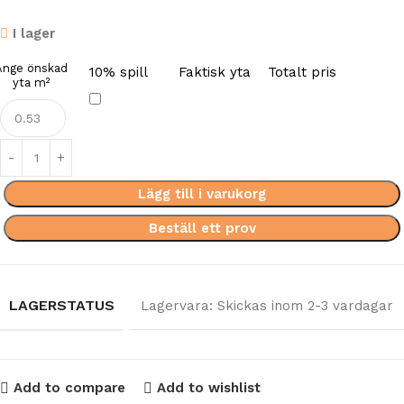
I lager
Ange önskad
10% spill
Faktisk yta
Totalt pris
yta m²
Lägg till i varukorg
Beställ ett prov
LAGERSTATUS
Lagervara: Skickas inom 2-3 vardagar
Add to compare
Add to wishlist