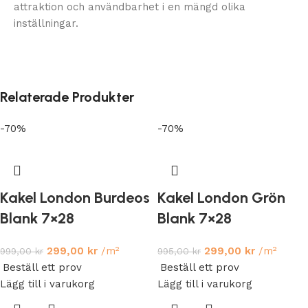
attraktion och användbarhet i en mängd olika
inställningar.
Relaterade Produkter
-70%
-70%
Kakel London Burdeos
Kakel London Grön
Blank 7×28
Blank 7×28
299,00
kr
/m²
299,00
kr
/m²
999,00
kr
995,00
kr
Beställ ett prov
Beställ ett prov
Lägg till i varukorg
Lägg till i varukorg