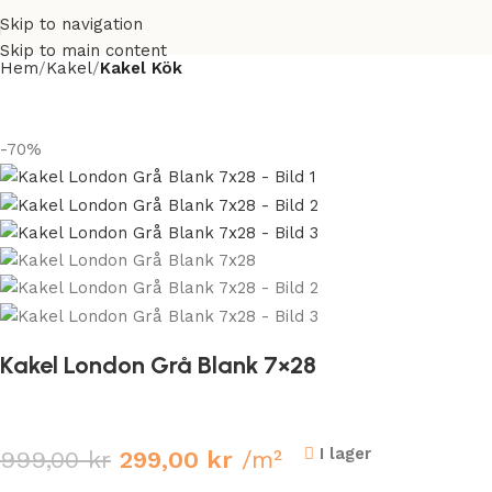
Skip to navigation
Skip to main content
Hem
Kakel
Kakel Kök
-70%
Kakel London Grå Blank 7×28
I lager
999,00
kr
299,00
kr
/m²