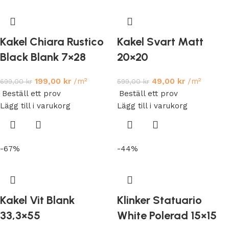
Kakel Chiara Rustico
Kakel Svart Matt
Black Blank 7×28
20×20
199,00
kr
/m²
49,00
kr
/m²
699,00
kr
599,00
kr
Beställ ett prov
Beställ ett prov
Lägg till i varukorg
Lägg till i varukorg
-67%
-44%
Kakel Vit Blank
Klinker Statuario
33,3×55
White Polerad 15×15