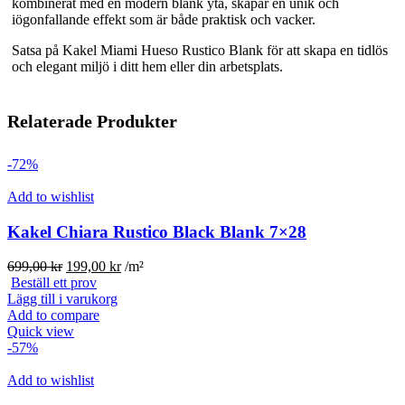
kombinerat med en modern blank yta, skapar en unik och
iögonfallande effekt som är både praktisk och vacker.
Satsa på Kakel Miami Hueso Rustico Blank för att skapa en tidlös
och elegant miljö i ditt hem eller din arbetsplats.
Relaterade Produkter
-72%
Add to wishlist
Kakel Chiara Rustico Black Blank 7×28
Det
Det
699,00
kr
199,00
kr
/m²
ursprungliga
nuvarande
Beställ ett prov
priset
priset
Lägg till i varukorg
var:
är:
Add to compare
699,00 kr.
199,00 kr.
Quick view
-57%
Add to wishlist