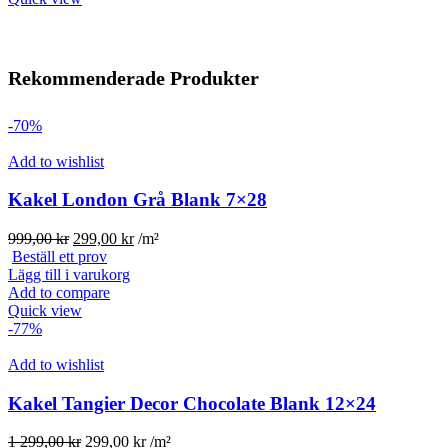
Rekommenderade Produkter
-70%
Add to wishlist
Kakel London Grå Blank 7×28
Det
Det
999,00
kr
299,00
kr
/m²
ursprungliga
nuvarande
Beställ ett prov
priset
priset
Lägg till i varukorg
var:
är:
Add to compare
999,00 kr.
299,00 kr.
Quick view
-77%
Add to wishlist
Kakel Tangier Decor Chocolate Blank 12×24
Det
Det
1 299,00
kr
299,00
kr
/m²