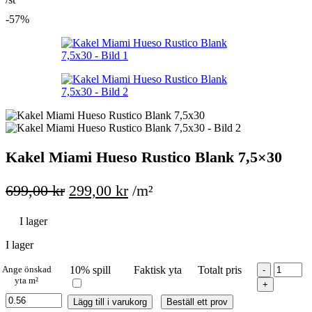
priset
pr
-57%
var:
är
399,00 kr.
19
Kakel Miami Hueso Rustico Blank 7,5×30
Det
Det
699,00
kr
299,00
kr
/m²
ursprungliga
nuvarande
I lager
priset
priset
var:
är:
I lager
699,00 kr.
299,00 kr.
Kakel
Ange önskad
10% spill
Faktisk yta
Totalt pris
Miami
yta m²
Hueso
Lägg till i varukorg
Beställ ett prov
Rustico