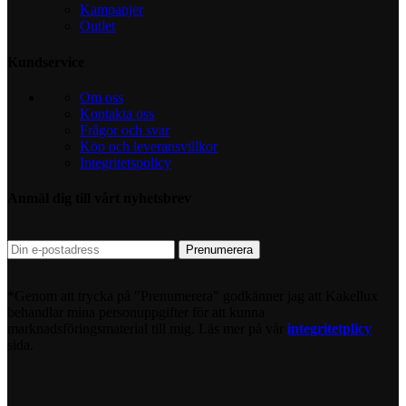
Kampanjer
Outlet
Kundservice
Om oss
Kontakta oss
Frågor och svar
Köp och leveransvillkor
Integritetspolicy
Anmäl dig till vårt nyhetsbrev
*Genom att trycka på "Prenumerera" godkänner jag att Kakellux
behandlar mina personuppgifter för att kunna
marknadsföringsmaterial till mig. Läs mer på vår
integritetplicy
sida.