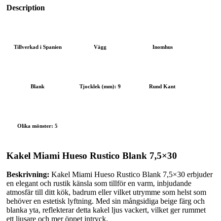
Description
Tillverkad i Spanien
Vägg
Inomhus
Blank
Tjocklek (mm): 9
Rund Kant
Olika mönster: 5
Kakel Miami Hueso Rustico Blank 7,5×30
Beskrivning:
Kakel Miami Hueso Rustico Blank 7,5×30 erbjuder
en elegant och rustik känsla som tillför en varm, inbjudande
atmosfär till ditt kök, badrum eller vilket utrymme som helst som
behöver en estetisk lyftning. Med sin mångsidiga beige färg och
blanka yta, reflekterar detta kakel ljus vackert, vilket ger rummet
ett ljusare och mer öppet intryck.