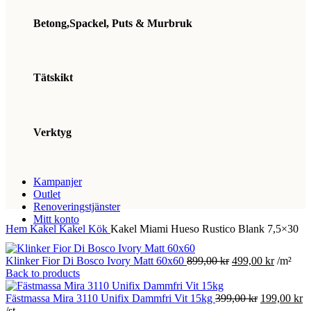
Betong,Spackel, Puts & Murbruk
Tätskikt
Verktyg
Kampanjer
Outlet
Renoveringstjänster
Mitt konto
Hem
Kakel
Kakel Kök
Kakel Miami Hueso Rustico Blank 7,5×30
Det
Det
Klinker Fior Di Bosco Ivory Matt 60x60
899,00
kr
499,00
kr
/m²
ursprungliga
nuvaran
Back to products
priset
priset
var:
Det
är:
D
Fästmassa Mira 3110 Unifix Dammfri Vit 15kg
399,00
kr
199,00
kr
899,00 kr.
ursprunglig
499,00 k
n
/st