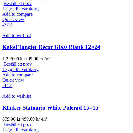
ursprungliga
nuvarande
Beställ ett prov
priset
priset
Lägg till i varukorg
var:
är:
Add to compare
1
299,00 kr.
Quick view
299,00 kr.
-77%
Add to wishlist
Kakel Tangier Decor Glass Blank 12×24
Det
Det
1 299,00
kr
299,00
kr
/m²
ursprungliga
nuvarande
Beställ ett prov
priset
priset
Lägg till i varukorg
var:
är:
Add to compare
1
299,00 kr.
Quick view
299,00 kr.
-44%
Add to wishlist
Klinker Statuario White Polerad 15×15
Det
Det
899,00
kr
499,00
kr
/m²
ursprungliga
nuvarande
Beställ ett prov
priset
priset
Lägg till i varukorg