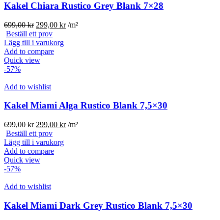
Kakel Chiara Rustico Grey Blank 7×28
Det
Det
699,00
kr
299,00
kr
/m²
ursprungliga
nuvarande
Beställ ett prov
priset
priset
Lägg till i varukorg
var:
är:
Add to compare
699,00 kr.
299,00 kr.
Quick view
-57%
Add to wishlist
Kakel Miami Alga Rustico Blank 7,5×30
Det
Det
699,00
kr
299,00
kr
/m²
ursprungliga
nuvarande
Beställ ett prov
priset
priset
Lägg till i varukorg
var:
är:
Add to compare
699,00 kr.
299,00 kr.
Quick view
-57%
Add to wishlist
Kakel Miami Dark Grey Rustico Blank 7,5×30