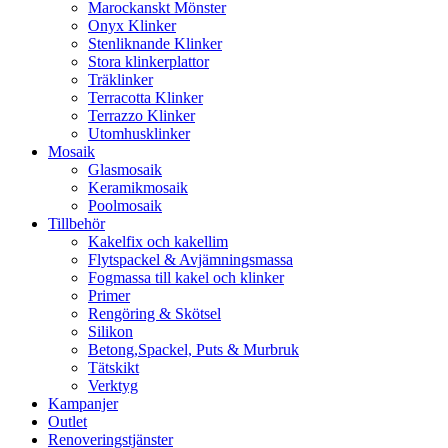
Marockanskt Mönster
Onyx Klinker
Stenliknande Klinker
Stora klinkerplattor
Träklinker
Terracotta Klinker
Terrazzo Klinker
Utomhusklinker
Mosaik
Glasmosaik
Keramikmosaik
Poolmosaik
Tillbehör
Kakelfix och kakellim
Flytspackel & Avjämningsmassa
Fogmassa till kakel och klinker
Primer
Rengöring & Skötsel
Silikon
Betong,Spackel, Puts & Murbruk
Tätskikt
Verktyg
Kampanjer
Outlet
Renoveringstjänster