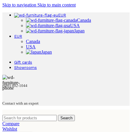
Skip to navigation
Skip to main content
EUR
Canada
USA
Japan
EUR
Canada
USA
Japan
Gift cards
Showrooms
(686) 492-1044
Contact with an expert
Search
Compare
Wishlist