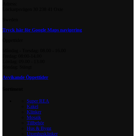
Adress:
Lockarpsvägen 30 238 41 Oxie
Sweden
Tryck här för Google Maps navigering
Öppettider
Måndag - Torsdag: 08.00 - 16.00
Fredag: 08:00-14.00
Lördag: 09.00 - 13.00
Söndag: Stängt
Avvikande Öppettider
Sortiment
Super REA
Kakel
Klinker
Mosaik
Tillbehör
Hus & Bygg
Utomhusklinker