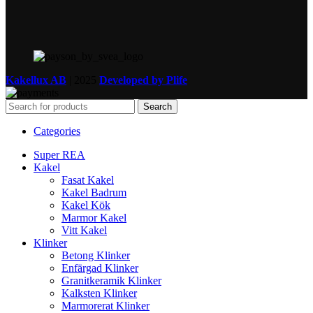
Kakellux AB
|
2025
Developed by Plife
Search
Categories
Super REA
Kakel
Fasat Kakel
Kakel Badrum
Kakel Kök
Marmor Kakel
Vitt Kakel
Klinker
Betong Klinker
Enfärgad Klinker
Granitkeramik Klinker
Kalksten Klinker
Marmorerat Klinker