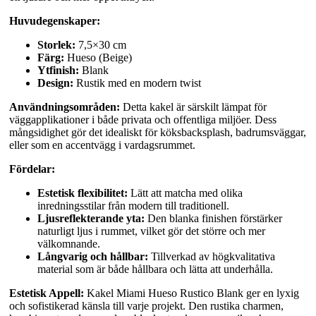
Huvudegenskaper:
Storlek:
7,5×30 cm
Färg:
Hueso (Beige)
Ytfinish:
Blank
Design:
Rustik med en modern twist
Användningsområden:
Detta kakel är särskilt lämpat för
väggapplikationer i både privata och offentliga miljöer. Dess
mångsidighet gör det idealiskt för köksbacksplash, badrumsväggar,
eller som en accentvägg i vardagsrummet.
Fördelar:
Estetisk flexibilitet:
Lätt att matcha med olika
inredningsstilar från modern till traditionell.
Ljusreflekterande yta:
Den blanka finishen förstärker
naturligt ljus i rummet, vilket gör det större och mer
välkomnande.
Långvarig och hållbar:
Tillverkad av högkvalitativa
material som är både hållbara och lätta att underhålla.
Estetisk Appell:
Kakel Miami Hueso Rustico Blank ger en lyxig
och sofistikerad känsla till varje projekt. Den rustika charmen,