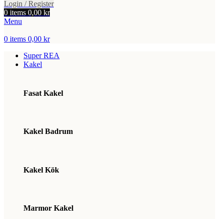
Login / Register
0
items
0,00
kr
Menu
0
items
0,00
kr
Super REA
Kakel
Fasat Kakel
Kakel Badrum
Kakel Kök
Marmor Kakel