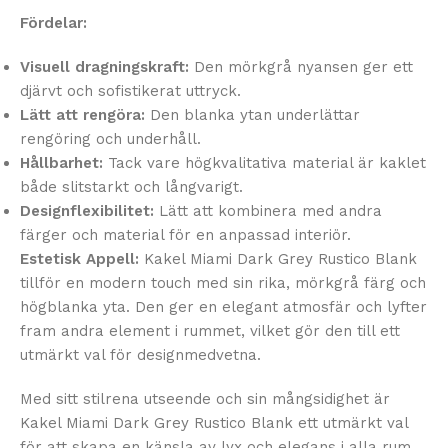
Fördelar:
Visuell dragningskraft:
Den mörkgrå nyansen ger ett
djärvt och sofistikerat uttryck.
Lätt att rengöra:
Den blanka ytan underlättar
rengöring och underhåll.
Hållbarhet:
Tack vare högkvalitativa material är kaklet
både slitstarkt och långvarigt.
Designflexibilitet:
Lätt att kombinera med andra
färger och material för en anpassad interiör.
Estetisk Appell:
Kakel Miami Dark Grey Rustico Blank
tillför en modern touch med sin rika, mörkgrå färg och
högblanka yta. Den ger en elegant atmosfär och lyfter
fram andra element i rummet, vilket gör den till ett
utmärkt val för designmedvetna.
Med sitt stilrena utseende och sin mångsidighet är
Kakel Miami Dark Grey Rustico Blank ett utmärkt val
för att skapa en känsla av lyx och elegans i alla rum.