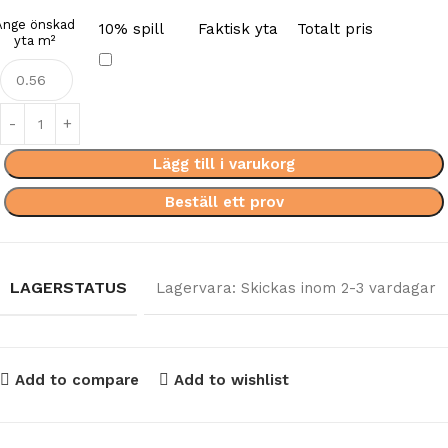
Ange önskad
10% spill
Faktisk yta
Totalt pris
yta m²
Lägg till i varukorg
Beställ ett prov
LAGERSTATUS
Lagervara: Skickas inom 2-3 vardagar
Add to compare
Add to wishlist