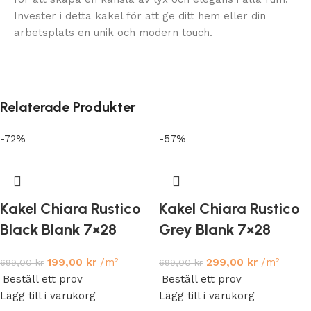
Invester i detta kakel för att ge ditt hem eller din
arbetsplats en unik och modern touch.
Relaterade Produkter
-72%
-57%
Kakel Chiara Rustico
Kakel Chiara Rustico
Black Blank 7×28
Grey Blank 7×28
199,00
kr
/m²
299,00
kr
/m²
699,00
kr
699,00
kr
Beställ ett prov
Beställ ett prov
Lägg till i varukorg
Lägg till i varukorg