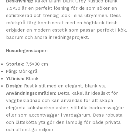
Beskrivning:
Kakel Miami Dark Grey Rustico Blank
7,5×30 är en perfekt lösning för de som söker en
sofistikerad och trendig look i sina utrymmen. Dess
mörkgrå färg kombinerat med en högblank finish
erbjuder en modern estetik som passar perfekt i kök,
badrum och andra inredningsprojekt.
Huvudegenskaper:
Storlek:
7,5×30 cm
Färg:
Mörkgrå
Ytfinish:
Blank
Design:
Rustik stil med en elegant, blank yta
Användningsområden:
Detta kakel är idealiskt för
väggbeklädnad och kan användas för att skapa
eleganta köksbacksplasher, stilfulla badrumsväggar
eller som accentväggar i vardagsrum. Dess robusta
och lättskötta yta gör den lämplig för både privata
och offentliga miljöer.