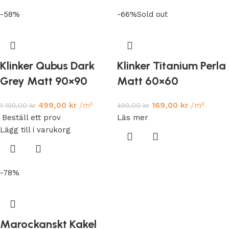
-58%
-66%
Sold out
Klinker Qubus Dark
Klinker Titanium Perla
Grey Matt 90×90
Matt 60×60
499,00
kr
/m²
169,00
kr
/m²
1 199,00
kr
499,00
kr
Beställ ett prov
Läs mer
Lägg till i varukorg
-78%
Marockanskt Kakel