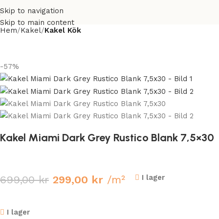
Skip to navigation
Skip to main content
Hem
Kakel
Kakel Kök
-57%
Kakel Miami Dark Grey Rustico Blank 7,5×30
I lager
699,00
kr
299,00
kr
/m²
I lager