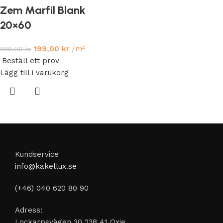
Zem Marfil Blank
20×60
199,00
kr
/m²
899,00
kr
Beställ ett prov
Lägg till i varukorg
Kundservice
info@kakellux.se
(+46) 040 620 80 90
Adress:
Lockarpsvägen 30 238 41 Oxie