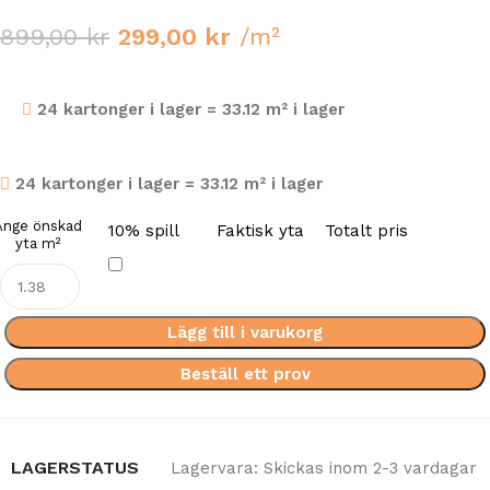
899,00
kr
299,00
kr
/m²
24 kartonger i lager = 33.12 m² i lager
24 kartonger i lager = 33.12 m² i lager
Ange önskad
10% spill
Faktisk yta
Totalt pris
yta m²
Lägg till i varukorg
Beställ ett prov
LAGERSTATUS
Lagervara: Skickas inom 2-3 vardagar