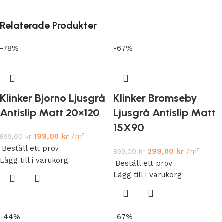
Relaterade Produkter
-78%
-67%
Klinker Bjorno Ljusgrå
Klinker Bromseby
Antislip Matt 20×120
Ljusgrå Antislip Matt
15X90
199,00
kr
/m²
899,00
kr
Beställ ett prov
299,00
kr
/m²
899,00
kr
Lägg till i varukorg
Beställ ett prov
Lägg till i varukorg
-44%
-67%