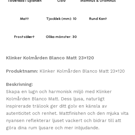
Tillverkad i Spanien
Golv
Inomhus & Utomhus
Matt
Tjocklek (mm): 10
Rund Kant
Frostsäkert
Olika mönster: 30
Klinker Kolmården Blanco Matt 23×120
Produktnamn:
Klinker Kolmården Blanco Matt 23×120
Beskrivning:
Skapa en lugn och harmonisk miljö med Klinker
Kolmården Blanco Matt. Dess ljusa, naturligt
inspirerade trälook ger ditt golv en känsla av
autenticitet och renhet. Mattfinishen och den mjuka vita
nyansen reflekterar ljuset vackert och bidrar till att
göra dina rum ljusare och mer inbjudande.