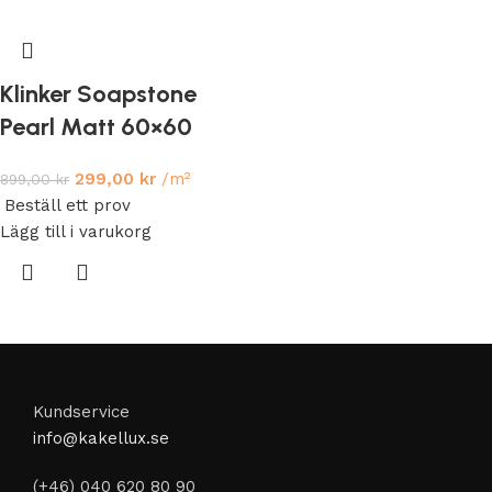
Klinker Soapstone
Pearl Matt 60×60
299,00
kr
/m²
899,00
kr
Beställ ett prov
Lägg till i varukorg
Kundservice
info@kakellux.se
(+46) 040 620 80 90