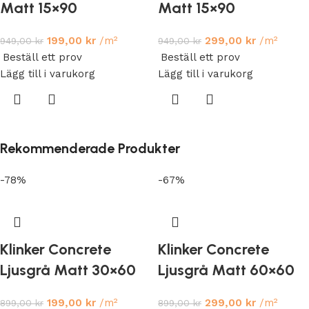
Matt 15×90
Matt 15×90
199,00
kr
/m²
299,00
kr
/m²
949,00
kr
949,00
kr
Beställ ett prov
Beställ ett prov
Lägg till i varukorg
Lägg till i varukorg
Rekommenderade Produkter
-78%
-67%
Klinker Concrete
Klinker Concrete
Ljusgrå Matt 30×60
Ljusgrå Matt 60×60
199,00
kr
/m²
299,00
kr
/m²
899,00
kr
899,00
kr